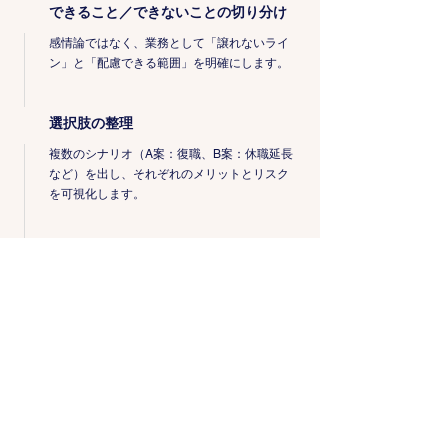
できること／できないことの切り分け
感情論ではなく、業務として「譲れないライ
ン」と「配慮できる範囲」を明確にします。
選択肢の整理
複数のシナリオ（A案：復職、B案：休職延長
など）を出し、それぞれのメリットとリスク
を可視化します。
運用への伴走
決定した内容を、実際に現場でどう運用する
か。具体的なルールや周囲への伝え方まで落
とし込みます。
なぜ、外部相談先として関わるのか
社内だけで判断しようとすると、どうしても「情」
や「過去の経緯」が入り混じり、冷静な整理が難し